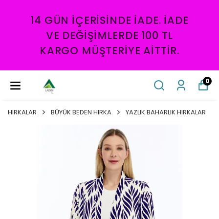
14 GÜN IÇERISINDE İADE. İADE
VE DEĞIŞIMLERDE 100 TL
KARGO MÜŞTERIYE AITTIR.
0
HIRKALAR
BÜYÜK BEDEN HIRKA
YAZLIK BAHARLIK HIRKALAR