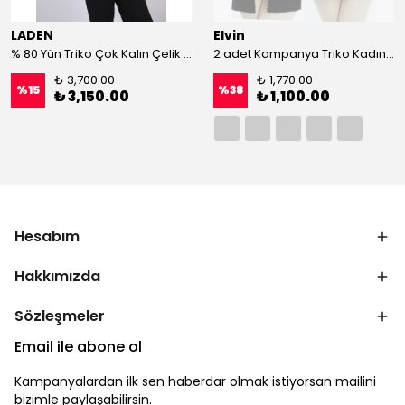
LADEN
Elvin
% 80 Yün Triko Çok Kalın Çelik Örgü Kadın Anne Kışlık Hırka
2 adet Kampanya Triko Kadın Büyük Beden Anne Kalın Tüylenmez Kışlık Yelek
₺ 3,700.00
₺ 1,770.00
%
15
%
38
₺ 3,150.00
₺ 1,100.00
Hesabım
Hakkımızda
Sözleşmeler
Email ile abone ol
Kampanyalardan ilk sen haberdar olmak istiyorsan mailini
bizimle paylaşabilirsin.