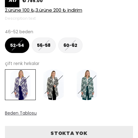
%
17
₺ 785.00
2.ürüne 100 ₺,3.ürüne 200 ₺ indirim
Description text
46-52 beden
52-54
56-58
60-62
çift renk hırkalar
Beden Tablosu
STOKTA YOK