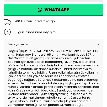
WHATSAPP
700 TL üzeri ücretsiz kargo
15 gün içinde iade değişim
Ürün Açıklaması
Göğüs Ölçüsü : 52-54 : 120 cm.; 56-58 = 128 cm.; 60-62 : 136
cm.; ; Hırka boy Standart : 95 cm.; ; (Mankenin boyu 1.77) ;
Net Gramaj : 500 gram ; Rahat kesimi ile büyük beden
kadınlar için özel olarak tasarlanmış, uzun yazlık baharlık
bürümcük kumaştan üretilmiş hırka ; ; Uzun boyu sayesinde
şıklığı ve konforu bir arada sunan bu hırka, her mevsim
rahatlıkla tercih edilebilir.; ; Uzun kollu hırka günlük kullanım
için idealdir; sıfır yaka tasarım ise rahat hareket etme
özgürlüğü sağlar.; ; Bürümcük dokuma tipine sahip kumaşı
sayesinde hafif ve nefes alabilen yapısıyla gün boyu konfor
sunar.; ; Astarsız olması pratik kullanım imkanı tanırken, ince
kalınlığı yaz ayları için idealdir.; ; Esnek yapısı sayesinde
vücuda mükemmel uyum sağlayarak gün içindeki tüm
aktivitelerde maksimum rahatlık sunar.; ; Casual tarza
uygun olan bu hırka, günlük giyimde şıklığınızdan ödün
vermeden rahatlığınızı ön planda tutmanızı sağlar.