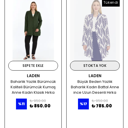
Tükendi
SEPETE EKLE
STOKTA YOK
LADEN
LADEN
Baharlık Yazlık Bürümcük
Büyük Beden Yazlık
Kaliteli Bürümcük Kumaş
Baharlık Kadın Battal Anne
Anne Kadın Klasik Hırka
ince Uzun Desenli Hırka
₺ 950.00
₺ 950.00
%
11
%
17
₺ 850.00
₺ 785.00