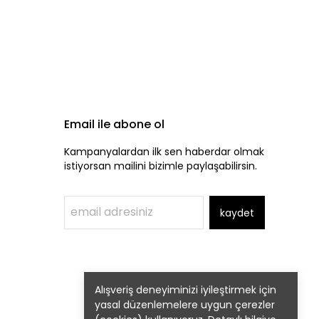
Email ile abone ol
Kampanyalardan ilk sen haberdar olmak
istiyorsan mailini bizimle paylaşabilirsin.
kaydet
Alışveriş deneyiminizi iyileştirmek için
yasal düzenlemelere uygun çerezler