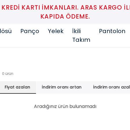
 KREDI KARTI IMKANLARI. ARAS KARGO IL
KAPIDA ÖDEME.
dösü
Panço
Yelek
İkili
Pantolon
Takım
0
ürün
Fiyat azalan
İndirim oranı artan
İndirim oranı aza
Aradığınız ürün bulunamadı